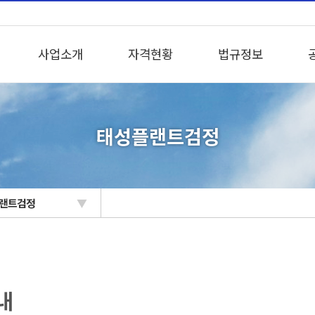
사업소개
자격현황
법규정보
태성플랜트검정
랜트검정
▼
내